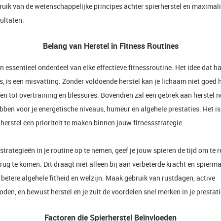
ruik van de wetenschappelijke principes achter spierherstel en maximali
ultaten.
Belang van Herstel in Fitness Routines
en essentieel onderdeel van elke effectieve fitnessroutine. Het idee dat h
 is, is een misvatting. Zonder voldoende herstel kan je lichaam niet goed h
en tot overtraining en blessures. Bovendien zal een gebrek aan herstel 
bben voor je energetische niveaus, humeur en algehele prestaties. Het i
herstel een prioriteit te maken binnen jouw fitnessstrategie.
strategieën in je routine op te nemen, geef je jouw spieren de tijd om te 
erug te komen. Dit draagt niet alleen bij aan verbeterde kracht en spier
betere algehele fitheid en welzijn. Maak gebruik van rustdagen, active
den, en bewust herstel en je zult de voordelen snel merken in je prestati
Factoren die Spierherstel Beïnvloeden