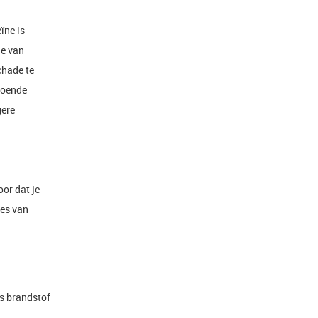
ïne is
ie van
chade te
ldoende
gere
oor dat je
des van
ls brandstof