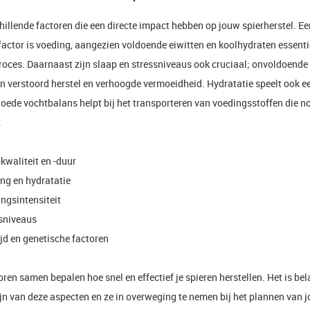
chillende factoren die een directe impact hebben op jouw spierherstel. Ee
factor is voeding, aangezien voldoende eiwitten en koolhydraten essentie
proces. Daarnaast zijn slaap en stressniveaus ook cruciaal; onvoldoende
en verstoord herstel en verhoogde vermoeidheid. Hydratatie speelt ook ee
oede vochtbalans helpt bij het transporteren van voedingsstoffen die no
.
kwaliteit en -duur
ng en hydratatie
ingsintensiteit
sniveaus
ijd en genetische factoren
oren samen bepalen hoe snel en effectief je spieren herstellen. Het is bela
ijn van deze aspecten en ze in overweging te nemen bij het plannen van 