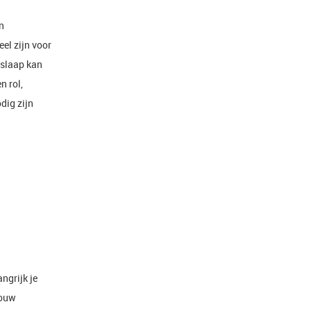
n
el zijn voor
 slaap kan
n rol,
dig zijn
ngrijk je
jouw