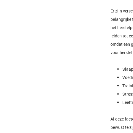
Er zijn vers
belangrijke 
het herstel
leiden tot e
omdat een g
voor herstel
Slaap
Voedi
Train
Stres
Leeft
Al deze fact
bewust te z