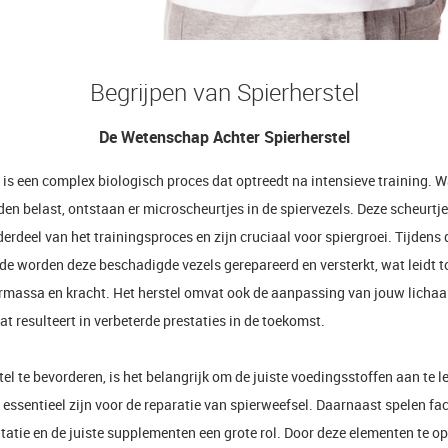
Begrijpen van Spierherstel
De Wetenschap Achter Spierherstel
 is een complex biologisch proces dat optreedt na intensieve training. W
en belast, ontstaan er microscheurtjes in de spiervezels. Deze scheurtje
rdeel van het trainingsproces en zijn cruciaal voor spiergroei. Tijdens 
de worden deze beschadigde vezels gerepareerd en versterkt, wat leidt t
ermassa en kracht. Het herstel omvat ook de aanpassing van jouw licha
at resulteert in verbeterde prestaties in de toekomst.
el te bevorderen, is het belangrijk om de juiste voedingsstoffen aan te l
e essentieel zijn voor de reparatie van spierweefsel. Daarnaast spelen fa
tatie en de juiste supplementen een grote rol. Door deze elementen te op