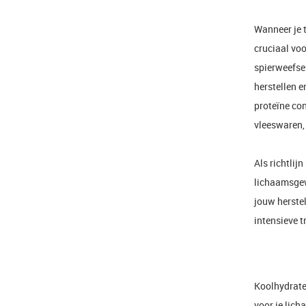
Wanneer je t
cruciaal voo
spierweefse
herstellen e
proteïne co
vleeswaren, 
Als richtlij
lichaamsgewi
jouw herstel
intensieve t
Koolhydraten
voor je lich