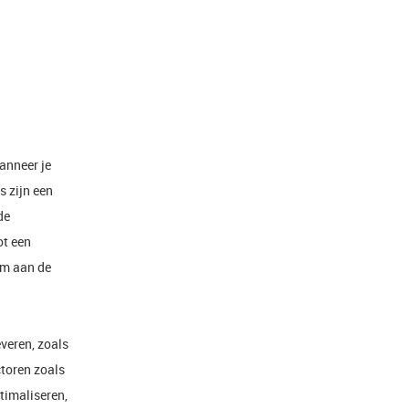
anneer je
s zijn een
de
ot een
am aan de
everen, zoals
ctoren zoals
timaliseren,