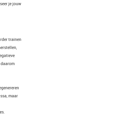
seer je jouw
arder trainen
erstellen,
negatieve
s daarom
regenereren
massa, maar
es.