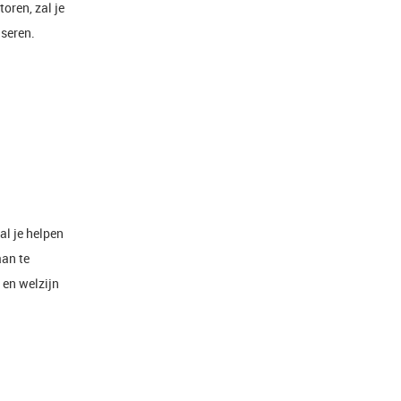
oren, zal je
iseren.
l je helpen
aan te
 en welzijn