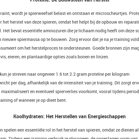
raint, wordt je spierweefsel belast en ontstaan er microscheurtjes. Prote
r het herstel van deze spieren, omdat het helpt bij de opbouw en reparat
l. Het bevat essentiële aminozuren die je lichaam nodig heeft om deze s
n nieuwe spiermassa op te bouwen. Zorg ervoor dat je na je training vo
nsumeert om het herstelproces te ondersteunen. Goede bronnen zijn ma
vis, eieren, en plantaardige opties zoals bonen en linzen.
n kun je streven naar ongeveer 1.6 tot 2.2 gram proteïne per kilogram
cht per dag, afhankelijk van de intensiteit van je training. Dit zorgt erv
 maximaliseert en eventueel spierverlies voorkomt, vooral tijdens perio
raining of wanneer je op dieet bent.
Koolhydraten: Het Herstellen van Energieschappen
 spelen een essentiële rol in het herstel van spieren, omdat ze dienen a
aam. Tijdens een training verbruik je glycogeen, de opgeslagen vorm van