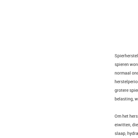
Spierherstel
spieren word
normaal onde
herstelperio
grotere spi
belasting, w
Om het herst
eiwitten, di
slaap, hydra