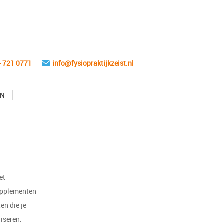
- 721 0771
info@
fysiopraktijkzeist.nl
EN
l
et
supplementen
en die je
liseren.