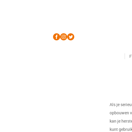
F
Als je serie
opbouwen va
kan je herst
kunt gebruik