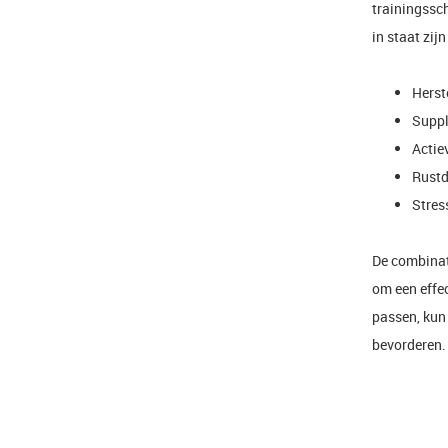
trainingssc
in staat zij
Herst
Suppl
Actie
Rustd
Stres
De combinat
om een effec
passen, kun 
bevorderen.